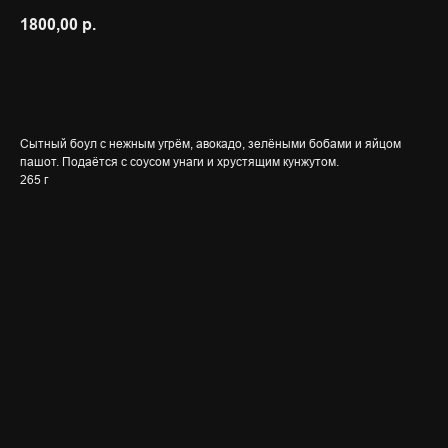
1800,00
р.
ЗАКАЗАТЬ
Сытный боул с нежным угрём, авокадо, зелёными бобами и яйцом
пашот. Подаётся с соусом унаги и хрустящим кунжутом.
265 г