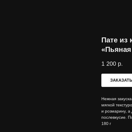
Пате из
«Пьяная
1 200
р.
ЗАКАЗАТ
Нежная закуска
мягкой текстур
и розмарину, а
послевкусие. П
180 г