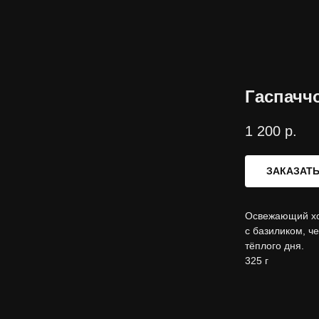
Гаспачч
1 200
р.
ЗАКАЗАТ
Освежающий хол
с базиликом, ч
тёплого дня.
325 г