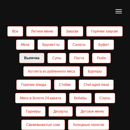
Все
Летнее меню
Закуски
Горячие закуски
Мезе
Брускетты
Салаты
Буфет
Выпечка
Супы
Паста
Рыба
Котлета из рубленного мяса
Бургеры
Горячие блюда
Стейки
Chef aged meat
Мясо в Золоте 24 карата
Кебабы
Соусы
Гарниры
Десерты
Детское меню
Свежевыжатые соки
Холодные напитки