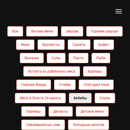
Все
Летнее меню
Закуски
Горячие закуски
Мезе
Брускетты
Салаты
Буфет
Выпечка
Супы
Паста
Рыба
Котлета из рубленного мяса
Бургеры
Горячие блюда
Стейки
Chef aged meat
Мясо в Золоте 24 карата
Кебабы
Соусы
Гарниры
Десерты
Детское меню
Свежевыжатые соки
Холодные напитки